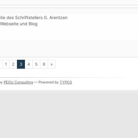
te des Schriftstellers G. Arentzen
Webseite und Blog
(aktuelle)
1
2
3
4
5
6
»
by
PEGU Consulting
— Powered by
TYPO3