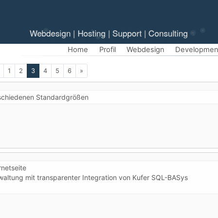
Home
Profil
Webdesign
Developmen
(aktuelle)
1
2
3
4
5
6
»
rschiedenen Standardgrößen
rnetseite
rwaltung mit transparenter Integration von Kufer SQL-BASys