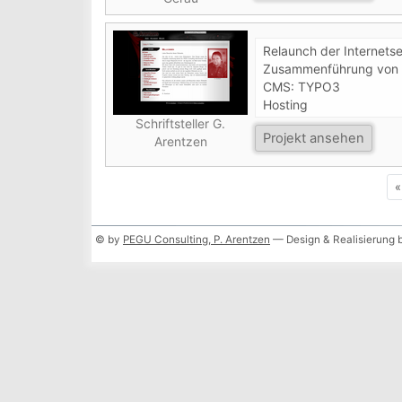
Relaunch der Internetsei
Zusammenführung von 
CMS: TYPO3
Hosting
Schriftsteller G.
Projekt ansehen
Arentzen
«
© by
PEGU Consulting, P. Arentzen
— Design & Realisierung 